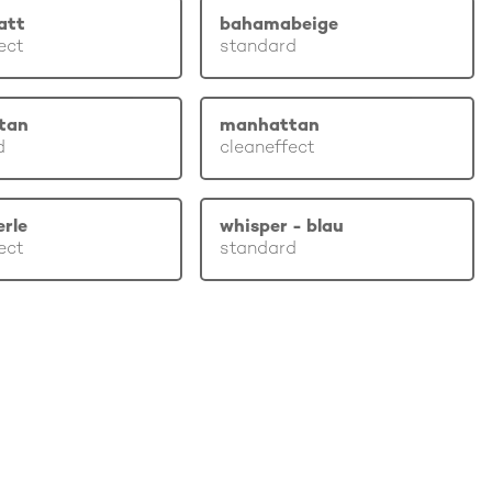
att
bahamabeige
ect
standard
tan
manhattan
d
cleaneffect
erle
whisper - blau
ect
standard