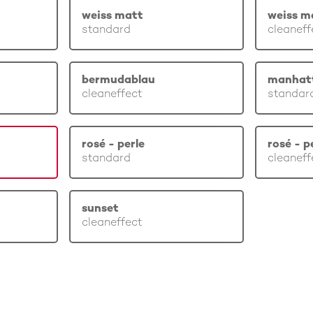
weiss matt
weiss m
standard
cleaneff
bermudablau
manhat
cleaneffect
standar
rosé - perle
rosé - p
standard
cleaneff
sunset
cleaneffect