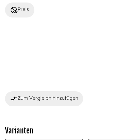
disabled_visible
Preis
compare_arrows
Zum Vergleich hinzufügen
Varianten