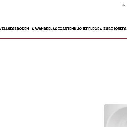
Info
WELLNESS
BODEN- & WANDBELÄGE
GARTEN
KÜCHE
PFLEGE & ZUBEHÖR
ERS