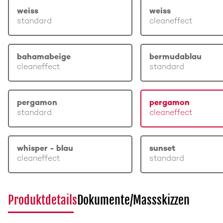
weiss
weiss
standard
cleaneffect
bahamabeige
bermudablau
cleaneffect
standard
pergamon
pergamon
standard
cleaneffect
whisper - blau
sunset
cleaneffect
standard
Produktdetails
Dokumente/Massskizzen