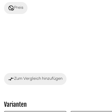
disabled_visible
Preis
compare_arrows
Zum Vergleich hinzufügen
Varianten