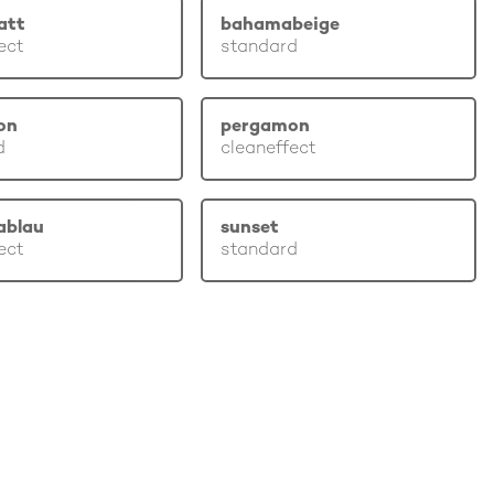
att
bahamabeige
ect
standard
on
pergamon
d
cleaneffect
ablau
sunset
ect
standard