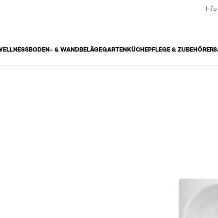
Info
WELLNESS
BODEN- & WANDBELÄGE
GARTEN
KÜCHE
PFLEGE & ZUBEHÖR
ERS