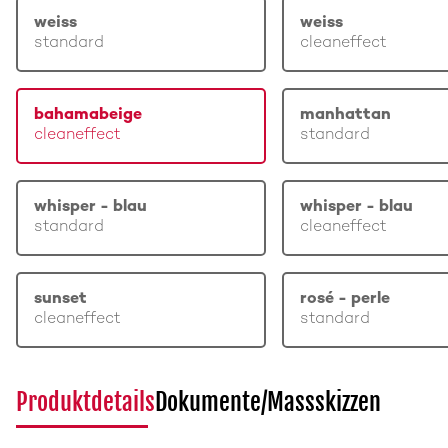
weiss
weiss
standard
cleaneffect
bahamabeige
manhattan
cleaneffect
standard
whisper - blau
whisper - blau
standard
cleaneffect
sunset
rosé - perle
cleaneffect
standard
Produktdetails
Dokumente/Massskizzen