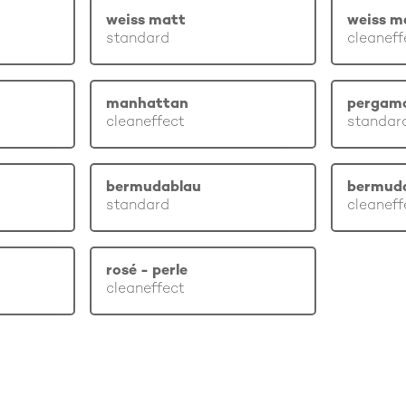
weiss matt
weiss m
standard
cleaneff
manhattan
pergam
cleaneffect
standar
bermudablau
bermud
standard
cleaneff
rosé - perle
cleaneffect