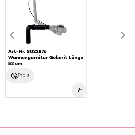
Art-Nr. S022876
Wannengarnitur Geberit Länge
52 cm
disabled_visible
Preis