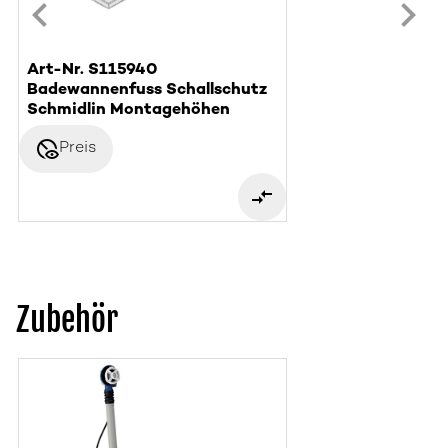
Art-Nr. S115940
Badewannenfuss Schallschutz
Schmidlin Montagehöhen
disabled_visible
Preis
Zubehör