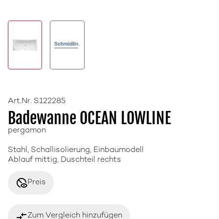
Art.Nr. S122285
Badewanne OCEAN LOWLINE
pergamon
Stahl, Schallisolierung, Einbaumodell
Ablauf mittig, Duschteil rechts
disabled_visible
Preis
compare_arrows
Zum Vergleich hinzufügen