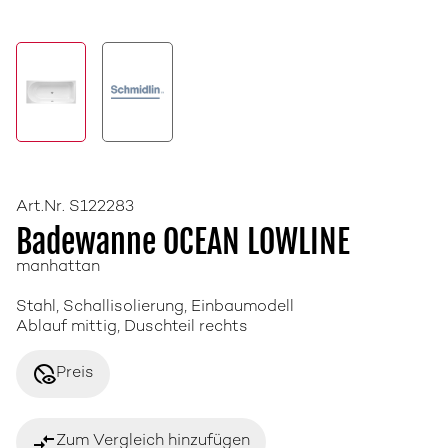
Art.Nr. S122283
Badewanne OCEAN LOWLINE
manhattan
Stahl, Schallisolierung, Einbaumodell
Ablauf mittig, Duschteil rechts
disabled_visible
Preis
compare_arrows
Zum Vergleich hinzufügen