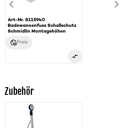
Art-Nr. S115940
Badewannenfuss Schallschutz
Schmidlin Montagehöhen
disabled_visible
Preis
Zubehör