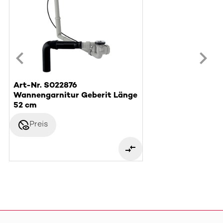
Art-Nr. S022876
Wannengarnitur Geberit Länge
52 cm
disabled_visible
Preis