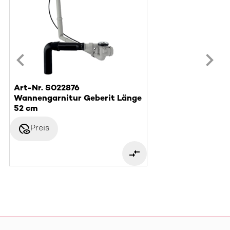
Art-Nr. S022876
Wannengarnitur Geberit Länge
52 cm
disabled_visible
Preis