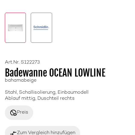
Art.Nr. S122273
Badewanne OCEAN LOWLINE
bahamabeige
Stahl, Schallisolierung, Einbaumodell
Ablauf mittig, Duschteil rechts
disabled_visible
Preis
compare_arrows
Zum Vergleich hinzufügen