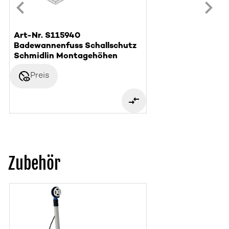
Art-Nr. S115940
Badewannenfuss Schallschutz
Schmidlin Montagehöhen
disabled_visible
Preis
Zubehör