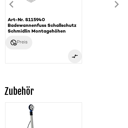
Art-Nr. S115940
Badewannenfuss Schallschutz
Schmidlin Montagehöhen
disabled_visible
Preis
Zubehör