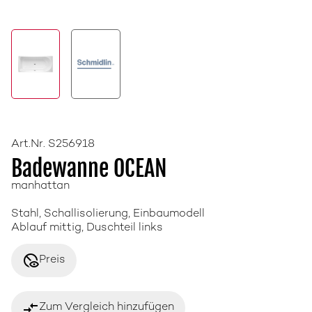
Art.Nr. S256918
Badewanne OCEAN
manhattan
Stahl, Schallisolierung, Einbaumodell
Ablauf mittig, Duschteil links
disabled_visible
Preis
compare_arrows
Zum Vergleich hinzufügen