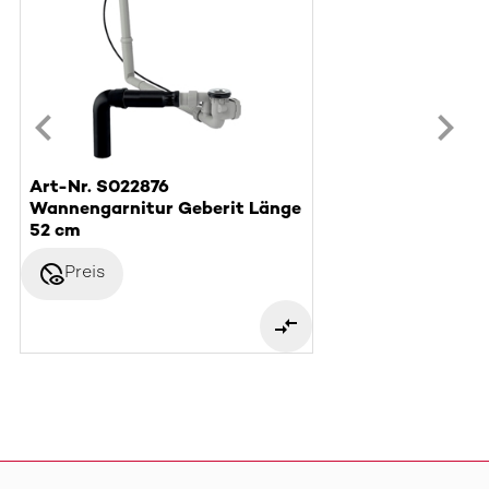
Art-Nr. S022876
Wannengarnitur Geberit Länge
52 cm
disabled_visible
Preis