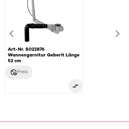
Art-Nr. S022876
Wannengarnitur Geberit Länge
52 cm
disabled_visible
Preis