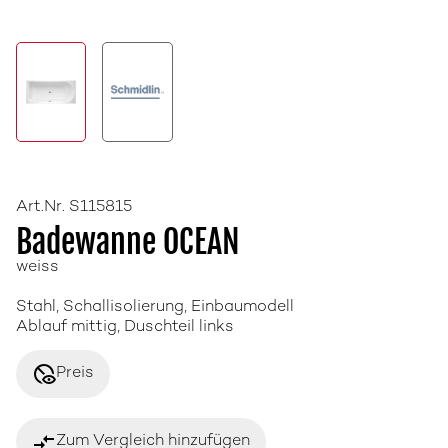
Art.Nr. S115815
Badewanne OCEAN
weiss
Stahl, Schallisolierung, Einbaumodell
Ablauf mittig, Duschteil links
disabled_visible
Preis
compare_arrows
Zum Vergleich hinzufügen