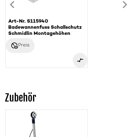
Art-Nr. S115940
Badewannenfuss Schallschutz
Schmidlin Montagehöhen
disabled_visible
Preis
Zubehör