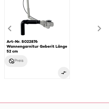
Art-Nr. S022876
Wannengarnitur Geberit Länge
52 cm
disabled_visible
Preis