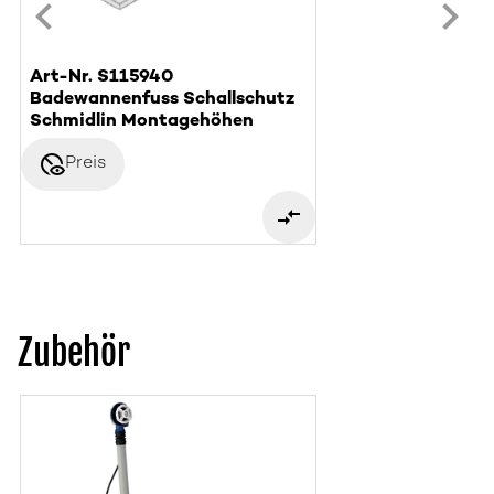
Art-Nr. S115940
Badewannenfuss Schallschutz
Schmidlin Montagehöhen
disabled_visible
Preis
Zubehör