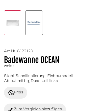
Art.Nr. S122123
Badewanne OCEAN
weiss
Stahl, Schallisolierung, Einbaumodell
Ablauf mittig, Duschteil links
disabled_visible
Preis
compare_arrows
Zum Vergleich hinzufügen