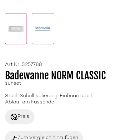
Art.Nr. S257788
Badewanne NORM CLASSIC
sunset
Stahl, Schallisolierung, Einbaumodell
Ablauf am Fussende
disabled_visible
Preis
compare_arrows
Zum Vergleich hinzufügen