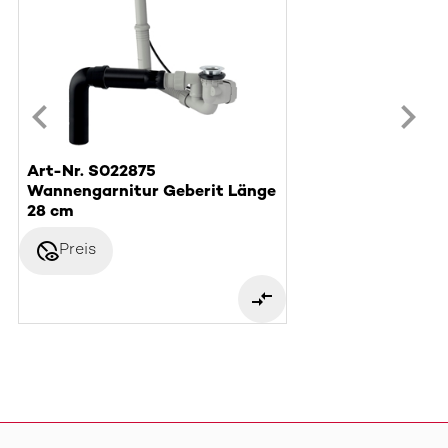
Art-Nr. S022875
Wannengarnitur Geberit Länge
28 cm
disabled_visible
Preis