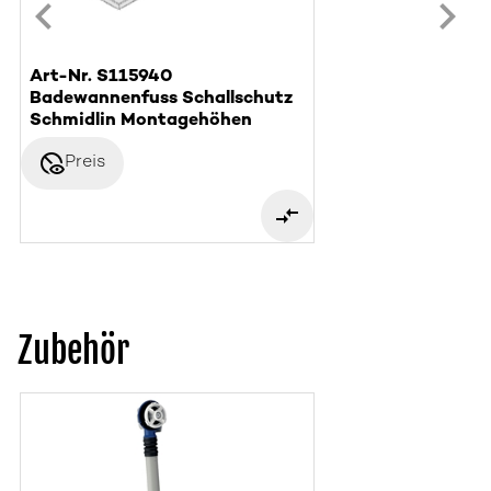
Art-Nr. S115940
Badewannenfuss Schallschutz
Schmidlin Montagehöhen
disabled_visible
Preis
Zubehör