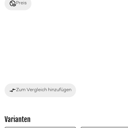
disabled_visible
Preis
compare_arrows
Zum Vergleich hinzufügen
Varianten