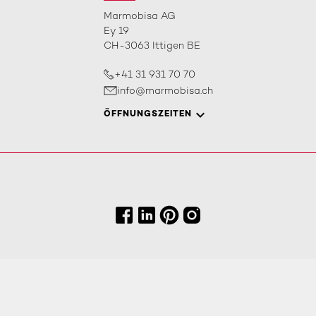
Marmobisa AG
Ey 19
CH-3063 Ittigen BE
+41 31 931 70 70
info@marmobisa.ch
ÖFFNUNGSZEITEN