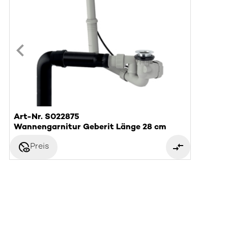
Art-Nr. S022875
Wannengarnitur Geberit Länge 28 cm
disabled_visible
Preis