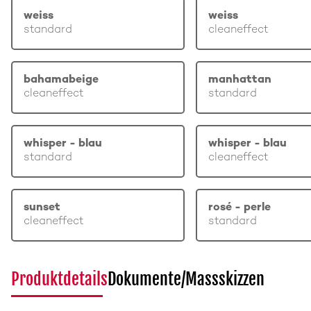
weiss
weiss
standard
cleaneffect
bahamabeige
manhattan
cleaneffect
standard
whisper - blau
whisper - blau
standard
cleaneffect
sunset
rosé - perle
cleaneffect
standard
Produktdetails
Dokumente/Massskizzen