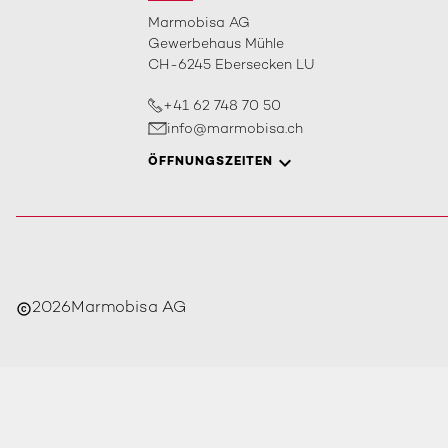
Marmobisa AG
Gewerbehaus Mühle
CH-6245 Ebersecken LU
+41 62 748 70 50
info@marmobisa.ch
ÖFFNUNGSZEITEN
2026
Marmobisa AG
copyright