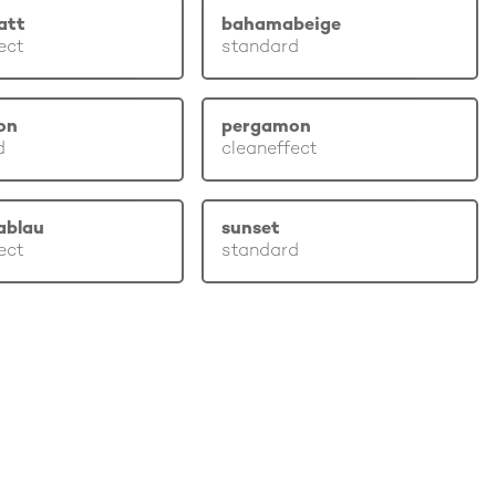
att
bahamabeige
ect
standard
on
pergamon
d
cleaneffect
ablau
sunset
ect
standard