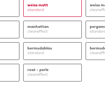
weiss matt
weiss m
standard
cleaneff
manhattan
pergam
cleaneffect
standar
bermudablau
bermud
standard
cleaneff
rosé - perle
cleaneffect