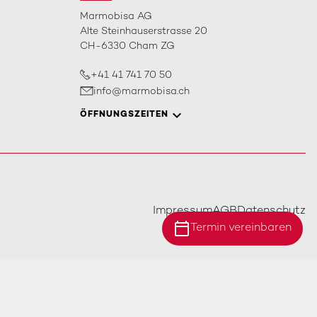
Marmobisa AG
Alte Steinhauserstrasse 20
CH-6330 Cham ZG
+41 41 741 70 50
info@marmobisa.ch
ÖFFNUNGSZEITEN
Impressum
AGB
Datenschutz
calendar_today
Termin vereinbaren
Standort Ebersecken
Standort Ittigen
Standort Cham