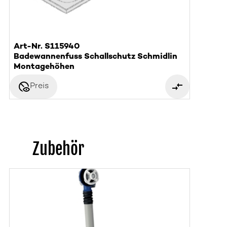
Art-Nr. S115940
Badewannenfuss Schallschutz Schmidlin
Montagehöhen
disabled_visible
Preis
Zubehör