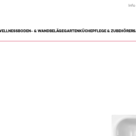
Info
WELLNESS
BODEN- & WANDBELÄGE
GARTEN
KÜCHE
PFLEGE & ZUBEHÖR
ERS