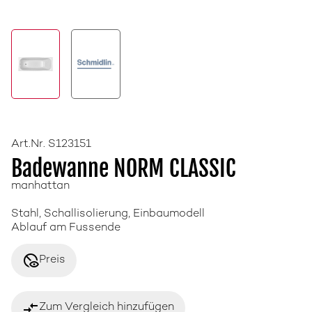
Art.Nr. S123151
Badewanne NORM CLASSIC
manhattan
Stahl, Schallisolierung, Einbaumodell
Ablauf am Fussende
disabled_visible
Preis
compare_arrows
Zum Vergleich hinzufügen