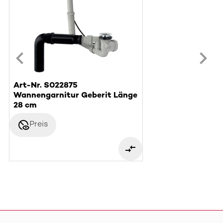
Art-Nr. S022875
Wannengarnitur Geberit Länge
28 cm
disabled_visible
Preis