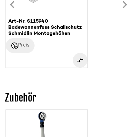
Art-Nr. S115940
Badewannenfuss Schallschutz
Schmidlin Montagehöhen
disabled_visible
Preis
Zubehör