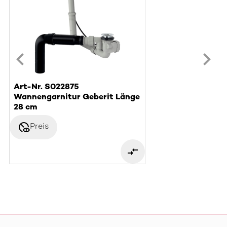
Art-Nr. S022875
Wannengarnitur Geberit Länge
28 cm
disabled_visible
Preis