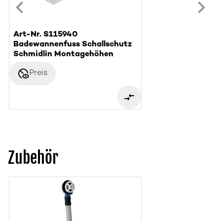
Art-Nr. S115940
Badewannenfuss Schallschutz
Schmidlin Montagehöhen
disabled_visible
Preis
Zubehör