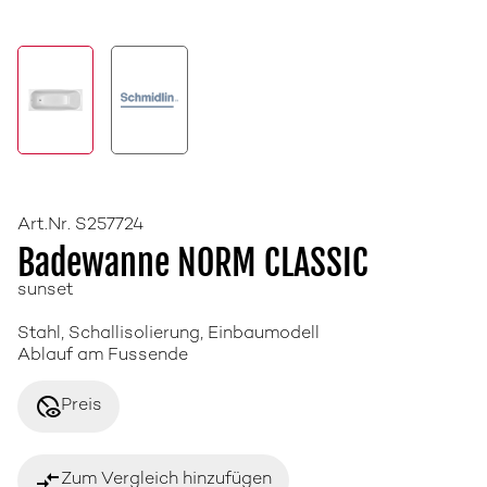
Art.Nr. S257724
Badewanne NORM CLASSIC
sunset
Stahl, Schallisolierung, Einbaumodell
Ablauf am Fussende
disabled_visible
Preis
compare_arrows
Zum Vergleich hinzufügen