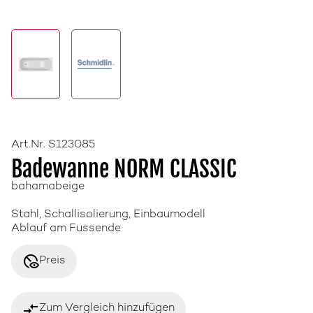
Art.Nr. S123085
Badewanne NORM CLASSIC
bahamabeige
Stahl, Schallisolierung, Einbaumodell
Ablauf am Fussende
disabled_visible
Preis
compare_arrows
Zum Vergleich hinzufügen