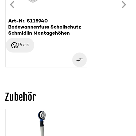
Art-Nr. S115940
Badewannenfuss Schallschutz
Schmidlin Montagehöhen
disabled_visible
Preis
Zubehör