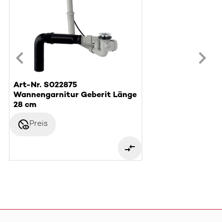
Art-Nr. S022875
Wannengarnitur Geberit Länge
28 cm
disabled_visible
Preis