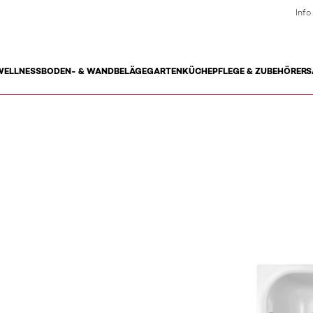
Info
WELLNESS
BODEN- & WANDBELÄGE
GARTEN
KÜCHE
PFLEGE & ZUBEHÖR
ERS