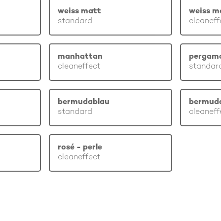
weiss matt
weiss m
standard
cleaneff
manhattan
pergam
cleaneffect
standar
bermudablau
bermud
standard
cleaneff
rosé - perle
cleaneffect