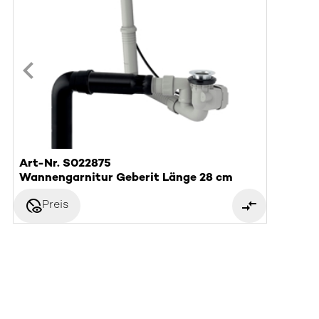
Art-Nr. S022875
Wannengarnitur Geberit Länge 28 cm
disabled_visible
Preis