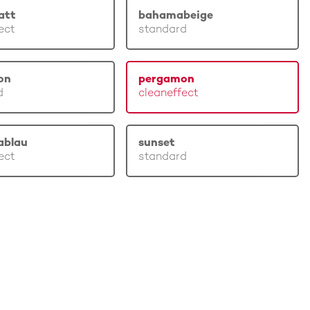
att
bahamabeige
ect
standard
on
pergamon
d
cleaneffect
ablau
sunset
ect
standard