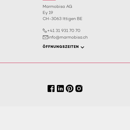
Marmobisa AG
Ey 19
CH-3063 Ittigen BE
+41 31 931 70 70
info@marmobisa.ch
ÖFFNUNGSZEITEN