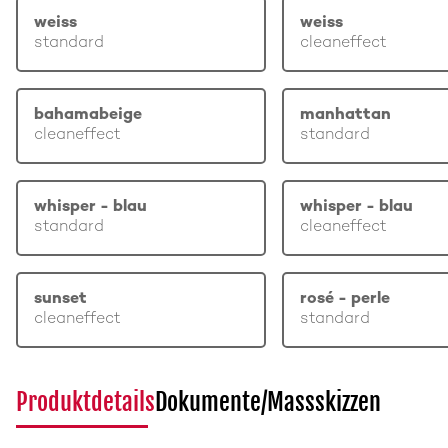
weiss
weiss
standard
cleaneffect
bahamabeige
manhattan
cleaneffect
standard
whisper - blau
whisper - blau
standard
cleaneffect
sunset
rosé - perle
cleaneffect
standard
Produktdetails
Dokumente/Massskizzen