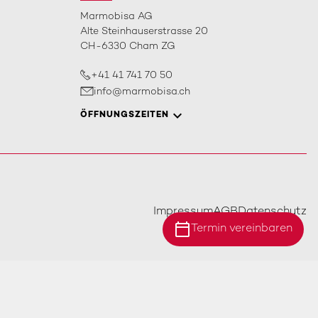
Marmobisa AG
Alte Steinhauserstrasse 20
CH-6330 Cham ZG
+41 41 741 70 50
info@marmobisa.ch
ÖFFNUNGSZEITEN
Impressum
AGB
Datenschutz
calendar_today
Termin vereinbaren
Standort Ebersecken
Standort Ittigen
Standort Cham