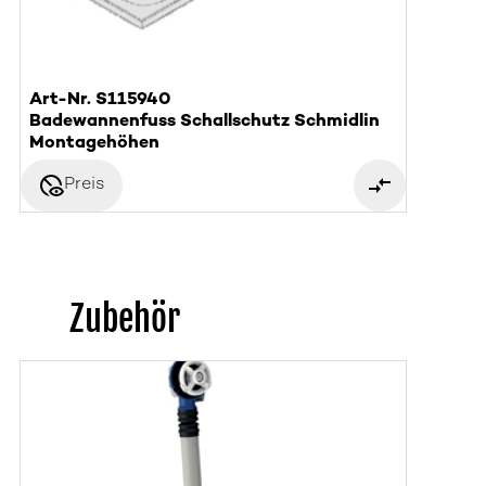
Art-Nr. S115940
Badewannenfuss Schallschutz Schmidlin
Montagehöhen
disabled_visible
Preis
Zubehör