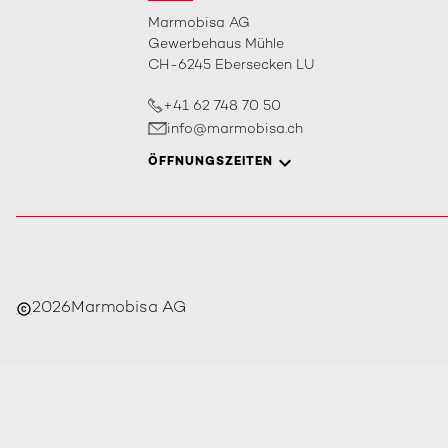
Marmobisa AG
Gewerbehaus Mühle
CH-6245 Ebersecken LU
+41 62 748 70 50
info@marmobisa.ch
ÖFFNUNGSZEITEN
2026
Marmobisa AG
copyright