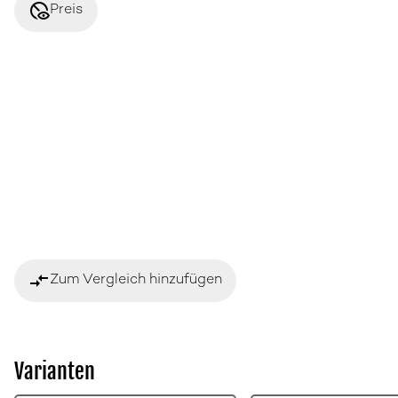
disabled_visible
Preis
compare_arrows
Zum Vergleich hinzufügen
Varianten