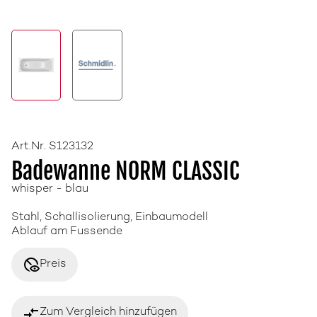
Art.Nr. S123132
Badewanne NORM CLASSIC
whisper - blau
Stahl, Schallisolierung, Einbaumodell
Ablauf am Fussende
disabled_visible
Preis
compare_arrows
Zum Vergleich hinzufügen