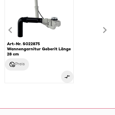
Art-Nr. S022875
Wannengarnitur Geberit Länge
28 cm
disabled_visible
Preis