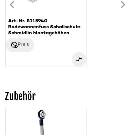
Art-Nr. S115940
Badewannenfuss Schallschutz
Schmidlin Montagehöhen
disabled_visible
Preis
Zubehör