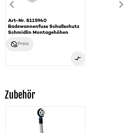
Art-Nr. S115940
Badewannenfuss Schallschutz
Schmidlin Montagehöhen
disabled_visible
Preis
Zubehör