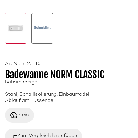
Art.Nr. S123115
Badewanne NORM CLASSIC
bahamabeige
Stahl, Schallisolierung, Einbaumodell
Ablauf am Fussende
disabled_visible
Preis
compare_arrows
Zum Vergleich hinzufügen