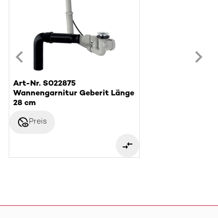
Art-Nr. S022875
Wannengarnitur Geberit Länge
28 cm
disabled_visible
Preis