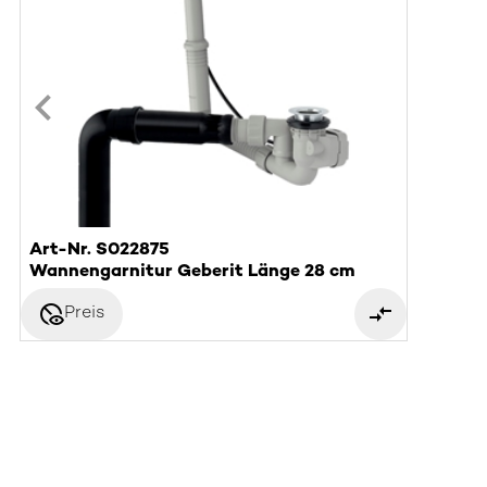
Art-Nr. S022875
Wannengarnitur Geberit Länge 28 cm
disabled_visible
Preis