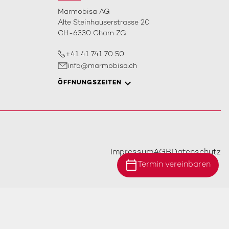
Marmobisa AG
Alte Steinhauserstrasse 20
CH-6330 Cham ZG
+41 41 741 70 50
info@marmobisa.ch
ÖFFNUNGSZEITEN
Impressum
AGB
Datenschutz
calendar_today
Termin vereinbaren
Standort Ebersecken
Standort Ittigen
Standort Cham