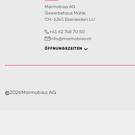
Marmobisa AG
Gewerbehaus Mühle
CH-6245 Ebersecken LU
+41 62 748 70 50
info@marmobisa.ch
ÖFFNUNGSZEITEN
2026
Marmobisa AG
copyright