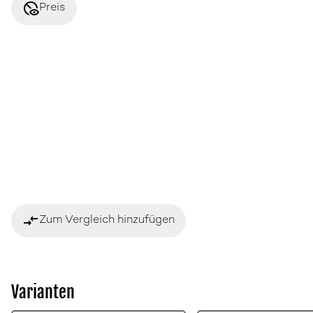
disabled_visible
Preis
compare_arrows
Zum Vergleich hinzufügen
Varianten