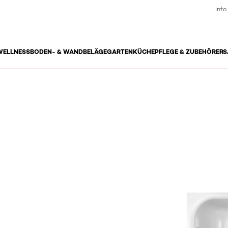
Info
WELLNESS
BODEN- & WANDBELÄGE
GARTEN
KÜCHE
PFLEGE & ZUBEHÖR
ERS