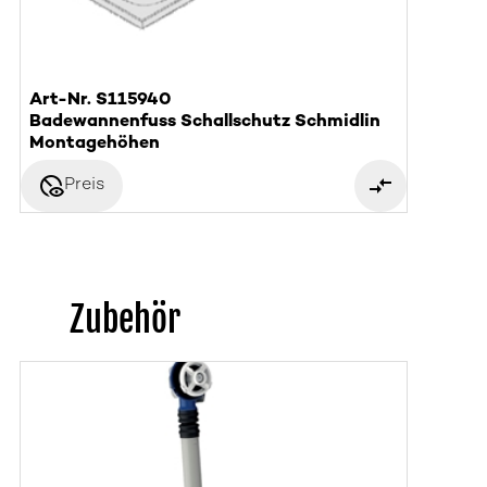
Art-Nr. S115940
Badewannenfuss Schallschutz Schmidlin
Montagehöhen
disabled_visible
Preis
Zubehör