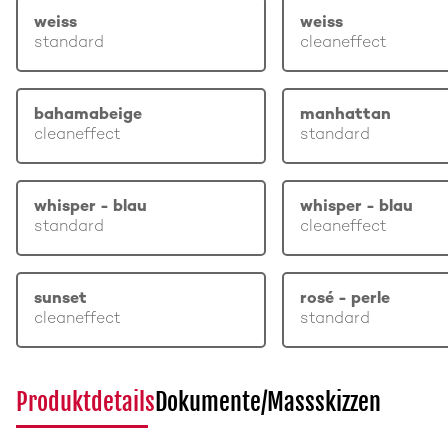
weiss
weiss
standard
cleaneffect
bahamabeige
manhattan
cleaneffect
standard
whisper - blau
whisper - blau
standard
cleaneffect
sunset
rosé - perle
cleaneffect
standard
Produktdetails
Dokumente/Massskizzen