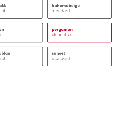
att
bahamabeige
ect
standard
on
pergamon
d
cleaneffect
ablau
sunset
ect
standard