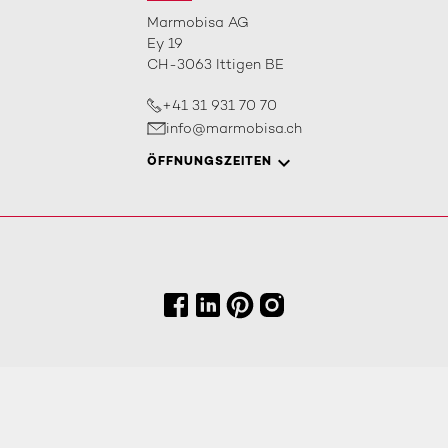
Marmobisa AG
Ey 19
CH-3063 Ittigen BE
+41 31 931 70 70
info@marmobisa.ch
ÖFFNUNGSZEITEN