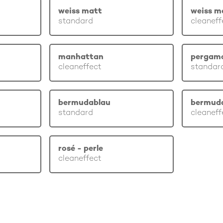
weiss matt
weiss m
standard
cleaneff
manhattan
pergam
cleaneffect
standar
bermudablau
bermud
standard
cleaneff
rosé - perle
cleaneffect