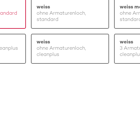
weiss
weiss m
tandard
ohne Armaturenloch,
ohne Ar
standard
standar
weiss
weiss
leanplus
ohne Armaturenloch,
3 Armatu
cleanplus
cleanplu