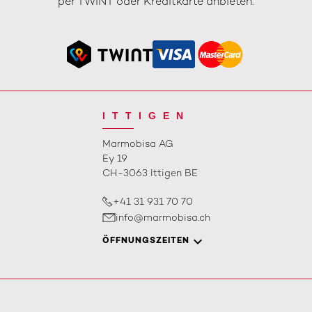
per TWINT oder Kreditkarte anbieten.
ITTIGEN
Marmobisa AG
Ey 19
CH-3063 Ittigen BE
+41 31 931 70 70
info@marmobisa.ch
ÖFFNUNGSZEITEN