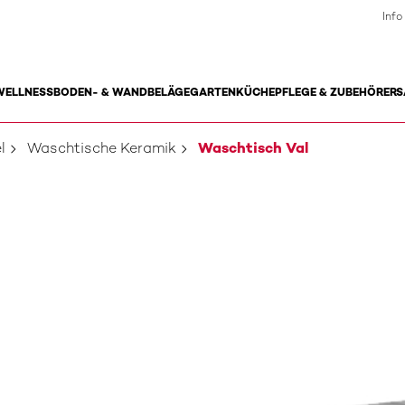
Info
WELLNESS
BODEN- & WANDBELÄGE
GARTEN
KÜCHE
PFLEGE & ZUBEHÖR
ERS
l
Waschtische Keramik
Waschtisch Val