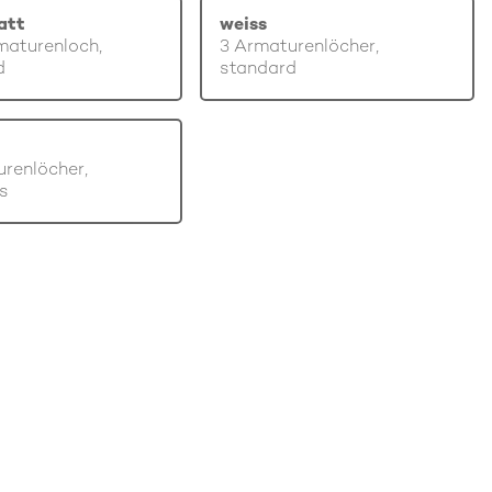
att
weiss
maturenloch,
3 Armaturenlöcher,
d
standard
renlöcher,
s