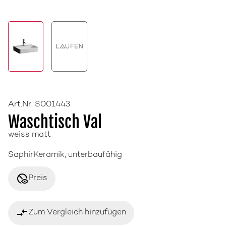
Art.Nr. S001443
Waschtisch Val
weiss matt
SaphirKeramik, unterbaufähig
disabled_visible
Preis
compare_arrows
Zum Vergleich hinzufügen