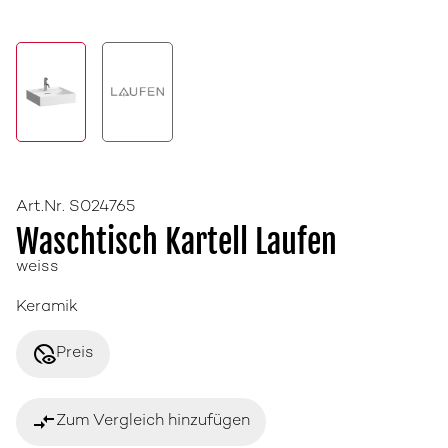
Art.Nr. S024765
Waschtisch Kartell Laufen
weiss
Keramik
disabled_visible
Preis
compare_arrows
Zum Vergleich hinzufügen