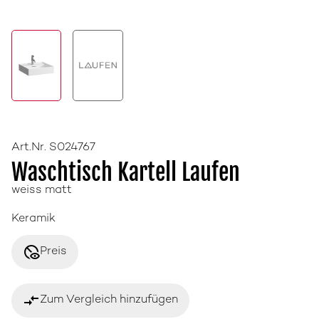
Art.Nr. S024767
Waschtisch Kartell Laufen
weiss matt
Keramik
disabled_visible
Preis
compare_arrows
Zum Vergleich hinzufügen