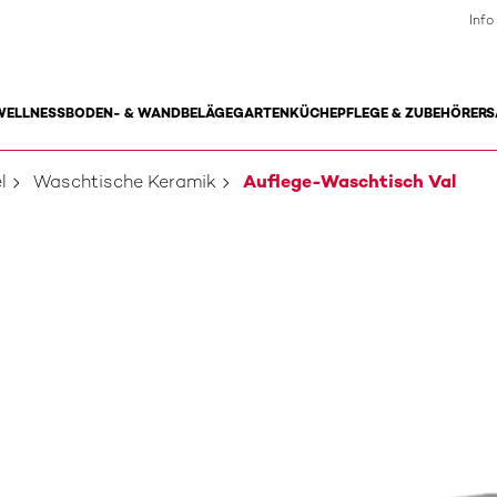
Info
WELLNESS
BODEN- & WANDBELÄGE
GARTEN
KÜCHE
PFLEGE & ZUBEHÖR
ERS
l
Waschtische Keramik
Auflege-Waschtisch Val