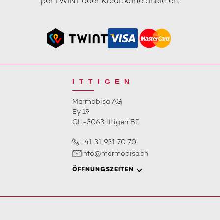
per TWINT oder Kreditkarte anbieten.
ITTIGEN
Marmobisa AG
Ey 19
CH-3063 Ittigen BE
+41 31 931 70 70
info@marmobisa.ch
ÖFFNUNGSZEITEN