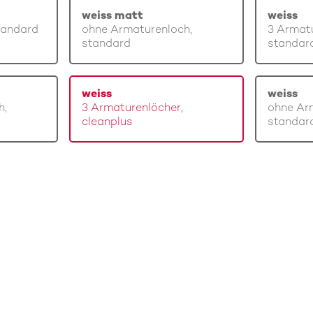
weiss matt
weiss
tandard
ohne Armaturenloch,
3 Armatu
standard
standar
weiss
weiss
h,
3 Armaturenlöcher,
ohne Ar
cleanplus
standar