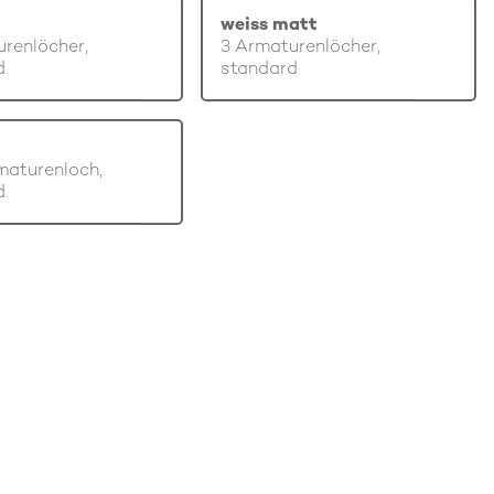
weiss matt
renlöcher,
3 Armaturenlöcher,
d
standard
maturenloch,
d