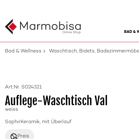
BAD & 
Online Shop
Bad & Wellness
Waschtisch, Bidets, Badezimmermöbe
Art.Nr. S024321
Auflege-Waschtisch Val
weiss
SaphirKeramik, mit Überlauf
disabled_visible
Preis