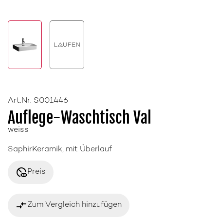
Art.Nr. S001446
Auflege-Waschtisch Val
weiss
SaphirKeramik, mit Überlauf
disabled_visible
Preis
compare_arrows
Zum Vergleich hinzufügen