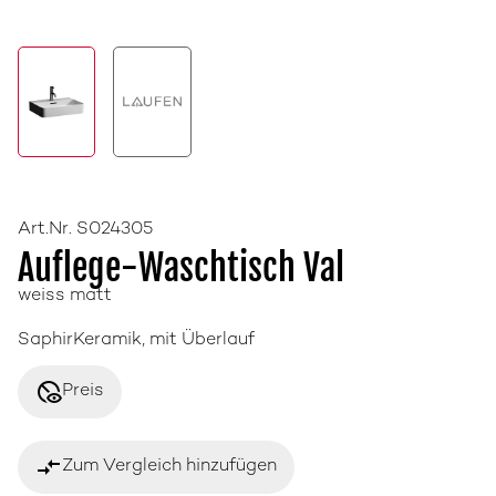
Art.Nr. S024305
Auflege-Waschtisch Val
weiss matt
SaphirKeramik, mit Überlauf
disabled_visible
Preis
compare_arrows
Zum Vergleich hinzufügen