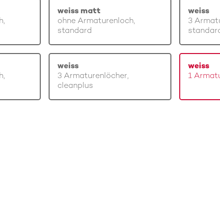
weiss matt
weiss
h,
ohne Armaturenloch,
3 Armatu
standard
standar
weiss
weiss
h,
3 Armaturenlöcher,
1 Armatu
cleanplus