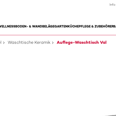
Info
WELLNESS
BODEN- & WANDBELÄGE
GARTEN
KÜCHE
PFLEGE & ZUBEHÖR
ERS
l
Waschtische Keramik
Auflege-Waschtisch Val