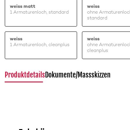
weiss matt
weiss
1 Armaturenloch, standard
ohne Armaturenloc
standard
weiss
weiss
1 Armaturenloch, cleanplus
ohne Armaturenloc
cleanplus
Produktdetails
Dokumente/Massskizzen