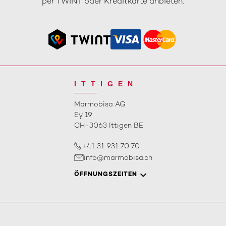
per TWINT oder Kreditkarte anbieten.
ITTIGEN
Marmobisa AG
Ey 19
CH-3063 Ittigen BE
+41 31 931 70 70
info@marmobisa.ch
ÖFFNUNGSZEITEN