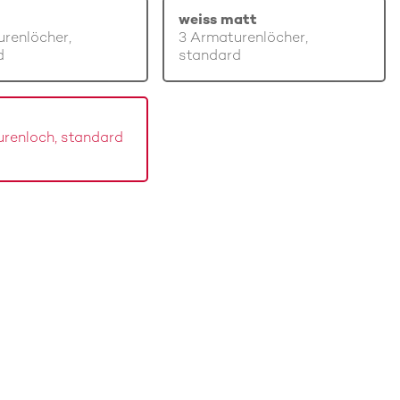
weiss matt
renlöcher,
3 Armaturenlöcher,
d
standard
renloch, standard