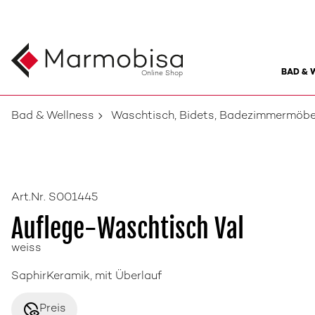
BAD & 
Online Shop
Bad & Wellness
Waschtisch, Bidets, Badezimmermöbe
Art.Nr. S001445
Auflege-Waschtisch Val
weiss
SaphirKeramik, mit Überlauf
disabled_visible
Preis