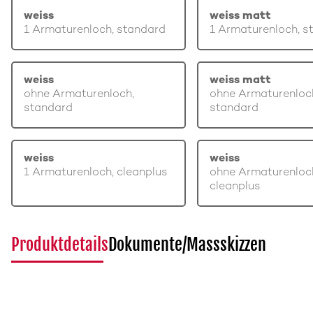
weiss
weiss matt
1 Armaturenloch, standard
1 Armaturenloch, s
weiss
weiss matt
ohne Armaturenloch,
ohne Armaturenloc
standard
standard
weiss
weiss
1 Armaturenloch, cleanplus
ohne Armaturenloc
cleanplus
Produktdetails
Dokumente/Massskizzen