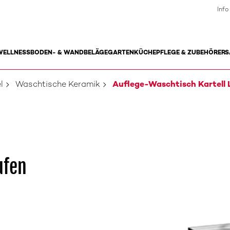
Info
WELLNESS
BODEN- & WANDBELÄGE
GARTEN
KÜCHE
PFLEGE & ZUBEHÖR
ERS
l
Waschtische Keramik
Auflege-Waschtisch Kartell 
ufen