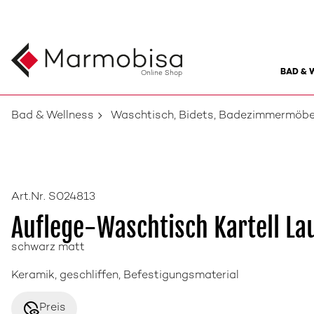
BAD & 
Online Shop
Bad & Wellness
Waschtisch, Bidets, Badezimmermöbe
Art.Nr. S024813
Auflege-Waschtisch Kartell La
schwarz matt
Keramik, geschliffen, Befestigungsmaterial
disabled_visible
Preis