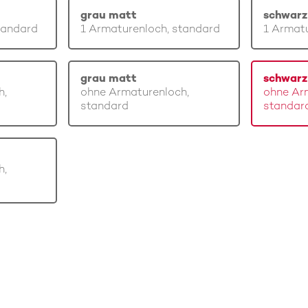
grau matt
schwarz
tandard
1 Armaturenloch, standard
1 Armatu
grau matt
schwarz
h,
ohne Armaturenloch,
ohne Ar
standard
standar
h,