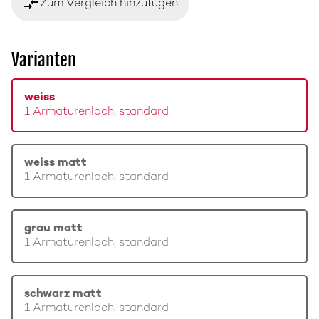
compare_arrows
Zum Vergleich hinzufügen
Varianten
weiss
1 Armaturenloch, standard
weiss matt
1 Armaturenloch, standard
grau matt
1 Armaturenloch, standard
schwarz matt
1 Armaturenloch, standard