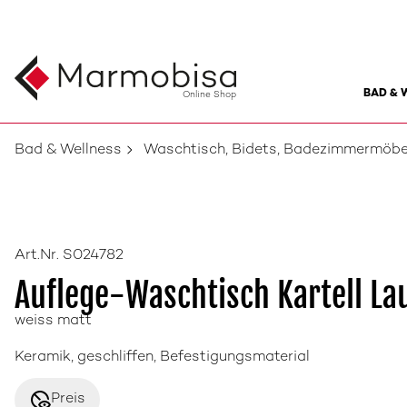
BAD & 
Online Shop
Bad & Wellness
Waschtisch, Bidets, Badezimmermöbe
Art.Nr. S024782
Auflege-Waschtisch Kartell La
weiss matt
Keramik, geschliffen, Befestigungsmaterial
disabled_visible
Preis