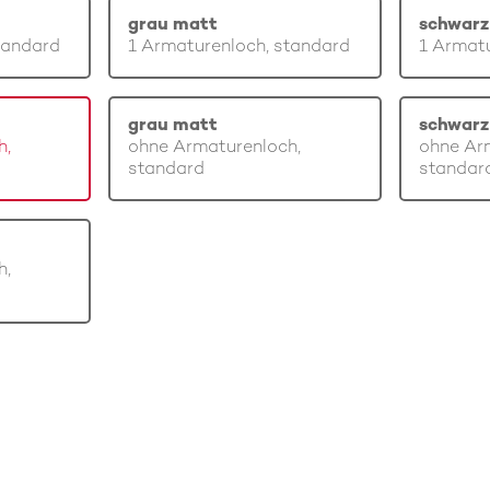
grau matt
schwarz
tandard
1 Armaturenloch, standard
1 Armatu
grau matt
schwarz
h,
ohne Armaturenloch,
ohne Ar
standard
standar
h,