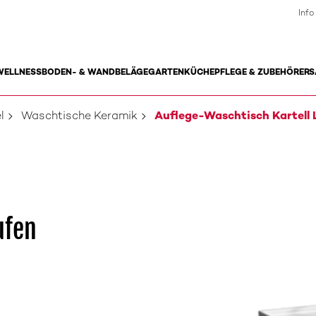
Info
WELLNESS
BODEN- & WANDBELÄGE
GARTEN
KÜCHE
PFLEGE & ZUBEHÖR
ERS
l
Waschtische Keramik
Auflege-Waschtisch Kartell 
ufen