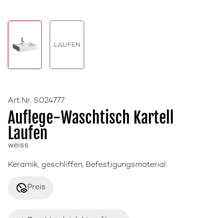
Art.Nr. S024777
Auflege-Waschtisch Kartell
Laufen
weiss
Keramik, geschliffen, Befestigungsmaterial
disabled_visible
Preis