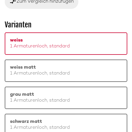
compare_arrows
Zum Vergleich hinzufügen
Varianten
weiss
1 Armaturenloch, standard
weiss matt
1 Armaturenloch, standard
grau matt
1 Armaturenloch, standard
schwarz matt
1 Armaturenloch, standard