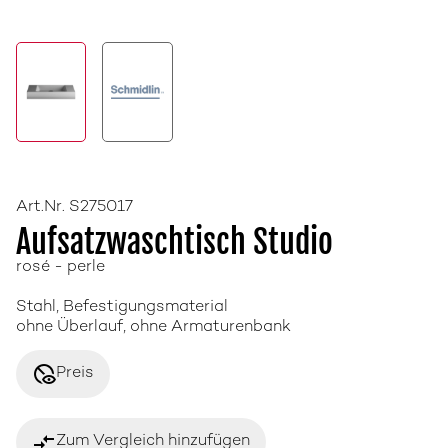
Art.Nr. S275017
Aufsatzwaschtisch Studio
rosé - perle
Stahl, Befestigungsmaterial
ohne Überlauf, ohne Armaturenbank
disabled_visible
Preis
compare_arrows
Zum Vergleich hinzufügen