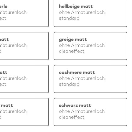
erle
hellbeige matt
maturenloch
ohne Armaturenloch,
ect
standard
matt
greige matt
maturenloch,
ohne Armaturenloch
d
cleaneffect
att
cashmere matt
maturenloch
ohne Armaturenloch,
ect
standard
 matt
schwarz matt
maturenloch,
ohne Armaturenloch
d
cleaneffect