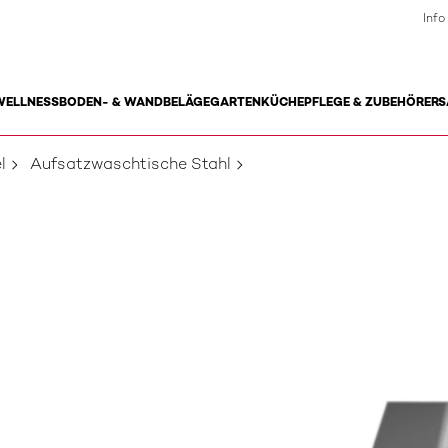
Info
WELLNESS
BODEN- & WANDBELÄGE
GARTEN
KÜCHE
PFLEGE & ZUBEHÖR
ERS
l
Aufsatzwaschtische Stahl