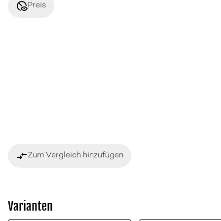
disabled_visible
Preis
compare_arrows
Zum Vergleich hinzufügen
Varianten