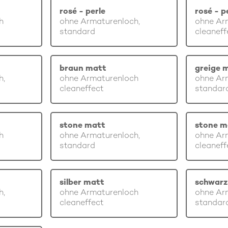
rosé - perle
rosé - p
h
ohne Armaturenloch,
ohne Ar
standard
cleaneff
braun matt
greige 
h,
ohne Armaturenloch
ohne Ar
cleaneffect
standar
stone matt
stone m
h
ohne Armaturenloch,
ohne Ar
standard
cleaneff
silber matt
schwarz
h,
ohne Armaturenloch
ohne Ar
cleaneffect
standar