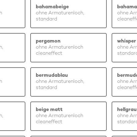
bahamabeige
bahama
h
ohne Armaturenloch,
ohne Ar
standard
cleaneff
pergamon
whisper 
h,
ohne Armaturenloch
ohne Ar
cleaneffect
standar
bermudablau
bermud
h
ohne Armaturenloch,
ohne Ar
standard
cleaneff
beige matt
hellgra
h,
ohne Armaturenloch
ohne Ar
cleaneffect
standar