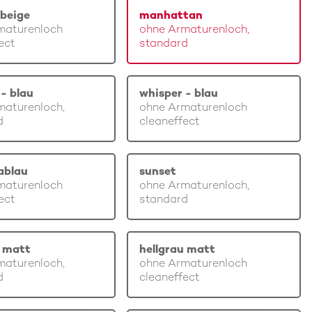
beige
manhattan
maturenloch
ohne Armaturenloch,
ect
standard
- blau
whisper - blau
maturenloch,
ohne Armaturenloch
d
cleaneffect
ablau
sunset
maturenloch
ohne Armaturenloch,
ect
standard
u matt
hellgrau matt
maturenloch,
ohne Armaturenloch
d
cleaneffect