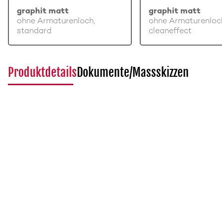
graphit matt
graphit matt
ohne Armaturenloch,
ohne Armaturenloc
standard
cleaneffect
Produktdetails
Dokumente/Massskizzen