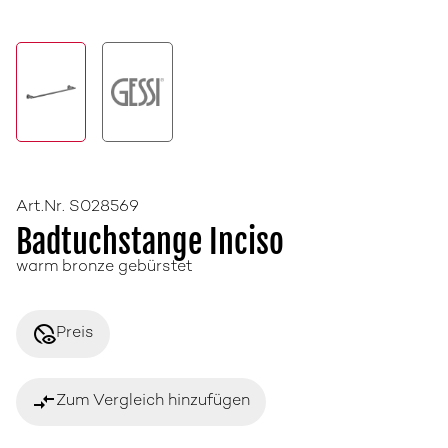
Art.Nr. S028569
Badtuchstange Inciso
warm bronze gebürstet
disabled_visible
Preis
compare_arrows
Zum Vergleich hinzufügen