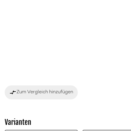
compare_arrows
Zum Vergleich hinzufügen
Varianten