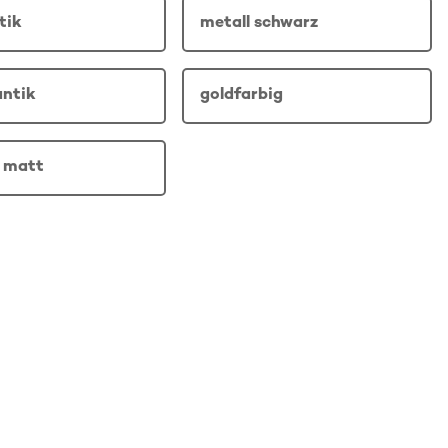
tik
metall schwarz
antik
goldfarbig
 matt