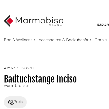
BAD & 
Online Shop
Bad & Wellness
Accessoires & Badzubehör
Garnit
Art.Nr. S028570
Badtuchstange Inciso
warm bronze
disabled_visible
Preis