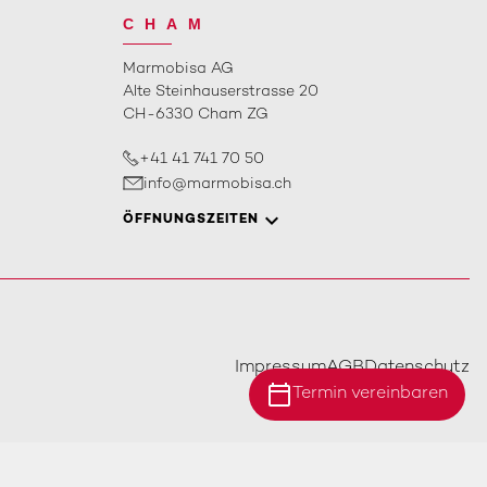
CHAM
Marmobisa AG
Alte Steinhauserstrasse 20
CH-6330 Cham ZG
+41 41 741 70 50
info@marmobisa.ch
ÖFFNUNGSZEITEN
Impressum
AGB
Datenschutz
calendar_today
Termin vereinbaren
Standort Ebersecken
Standort Ittigen
Standort Cham