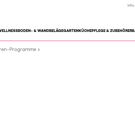
Info
WELLNESS
BODEN- & WANDBELÄGE
GARTEN
KÜCHE
PFLEGE & ZUBEHÖR
ERS
uren-Programme