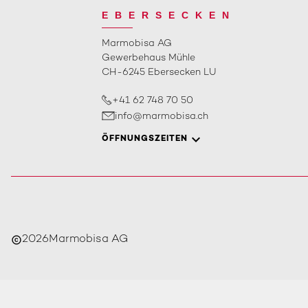
EBERSECKEN
Marmobisa AG
Gewerbehaus Mühle
CH-6245 Ebersecken LU
+41 62 748 70 50
info@marmobisa.ch
ÖFFNUNGSZEITEN
2026
Marmobisa AG
copyright