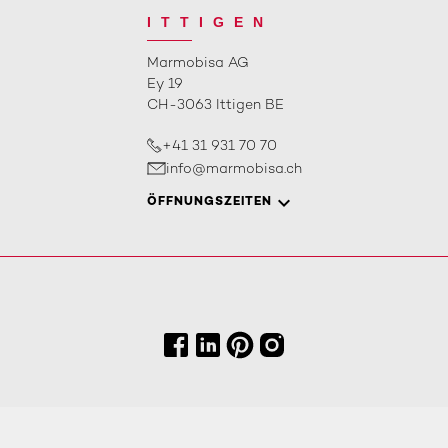
ITTIGEN
Marmobisa AG
Ey 19
CH-3063 Ittigen BE
+41 31 931 70 70
info@marmobisa.ch
ÖFFNUNGSZEITEN