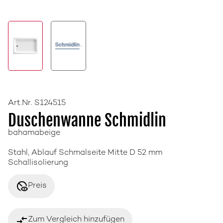
Art.Nr. S124515
Duschenwanne Schmidlin
bahamabeige
Stahl, Ablauf Schmalseite Mitte D 52 mm
Schallisolierung
disabled_visible
Preis
compare_arrows
Zum Vergleich hinzufügen