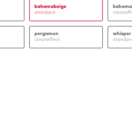
bahamabeige
bahama
standard
cleaneff
pergamon
whisper 
cleaneffect
standar