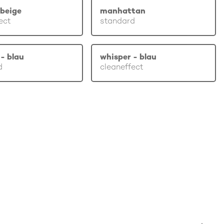
beige
manhattan
ect
standard
- blau
whisper - blau
d
cleaneffect