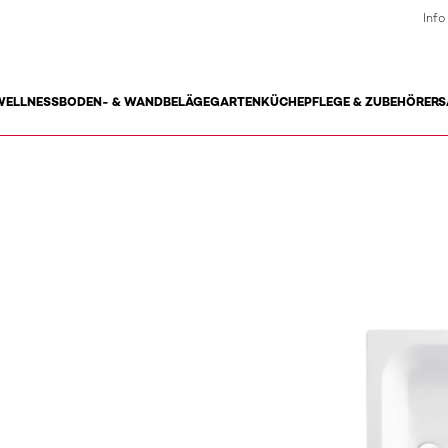
Info
WELLNESS
BODEN- & WANDBELÄGE
GARTEN
KÜCHE
PFLEGE & ZUBEHÖR
ERS