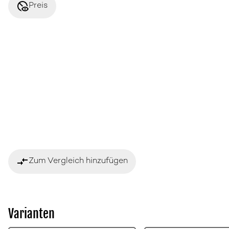
disabled_visible
Preis
compare_arrows
Zum Vergleich hinzufügen
Varianten