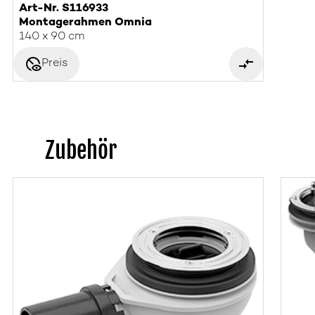
Art-Nr. S116933
Montagerahmen Omnia
140 x 90 cm
disabled_visible
Preis
Zubehör