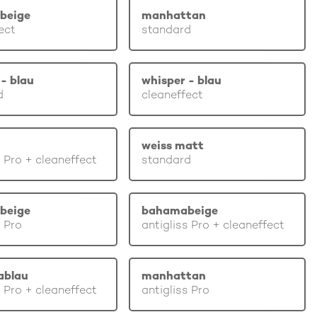
beige
manhattan
ect
standard
- blau
whisper - blau
d
cleaneffect
weiss matt
s Pro + cleaneffect
standard
beige
bahamabeige
s Pro
antigliss Pro + cleaneffect
ablau
manhattan
s Pro + cleaneffect
antigliss Pro