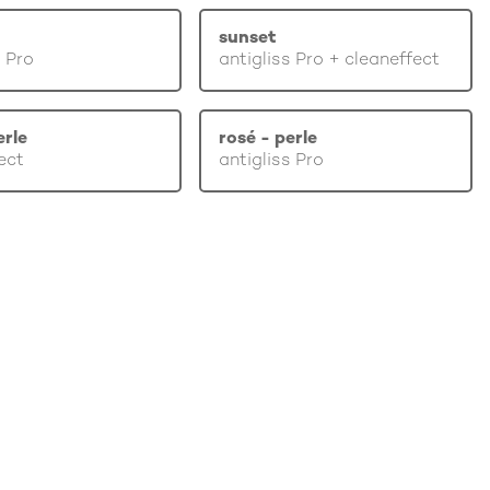
sunset
s Pro
antigliss Pro + cleaneffect
erle
rosé - perle
ect
antigliss Pro