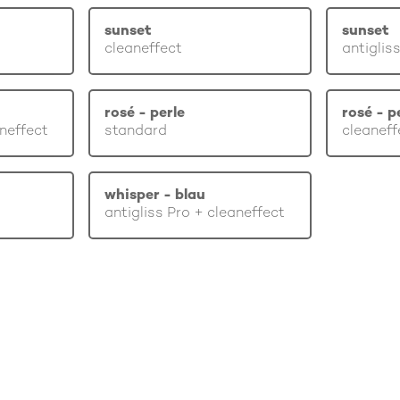
sunset
sunset
cleaneffect
antiglis
rosé - perle
rosé - p
aneffect
standard
cleaneff
whisper - blau
antigliss Pro + cleaneffect