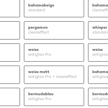
bahamabeige
bahama
standard
cleaneff
pergamon
whisper 
cleaneffect
standar
weiss
weiss
antigliss Pro
antiglis
weiss matt
bahama
antigliss Pro + cleaneffect
antiglis
bermudablau
bermud
antigliss Pro
antiglis