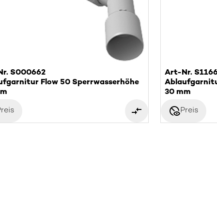
Nr. S000662
Art-Nr. S116
ufgarnitur Flow 50 Sperrwasserhöhe
Ablaufgarnit
mm
30 mm
disabled_visible
reis
Preis