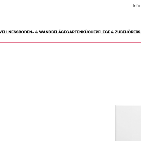
Info
WELLNESS
BODEN- & WANDBELÄGE
GARTEN
KÜCHE
PFLEGE & ZUBEHÖR
ERS