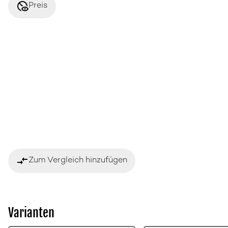
disabled_visible
Preis
compare_arrows
Zum Vergleich hinzufügen
Varianten