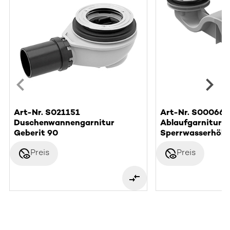
Art-Nr. S021151
Art-Nr. S000662
Duschenwannengarnitur
Ablaufgarnitur F
Geberit 90
Sperrwasserhöh
disabled_visible
disabled_visible
Preis
Preis