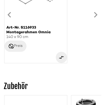
Art-Nr. S116933
Montagerahmen Omnia
140 x 90 cm
disabled_visible
Preis
Zubehör