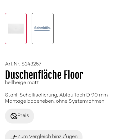
Art.Nr. S143257
Duschenfläche Floor
hellbeige matt
Stahl, Schallisolierung, Ablaufloch D 90 mm
Montage bodeneben, ohne Systemrahmen
disabled_visible
Preis
compare_arrows
Zum Vergleich hinzufügen