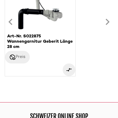
Art-Nr. S022875
Wannengarnitur Geberit Länge
28 cm
disabled_visible
Preis
SCHWEIZER ONLINE SHOP