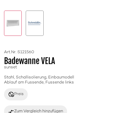
Art.Nr. S121560
Badewanne VELA
sunset
Stahl, Schallisolierung, Einbaumodell
Ablauf am Fussende, Fussende links
disabled_visible
Preis
compare_arrows
Zum Vergleich hinzufügen