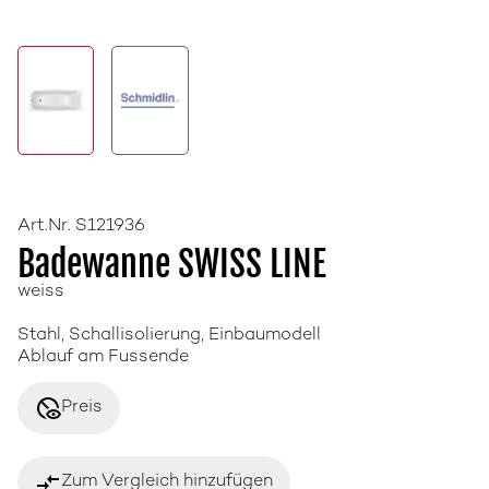
Art.Nr. S121936
Badewanne SWISS LINE
weiss
Stahl, Schallisolierung, Einbaumodell
Ablauf am Fussende
disabled_visible
Preis
compare_arrows
Zum Vergleich hinzufügen