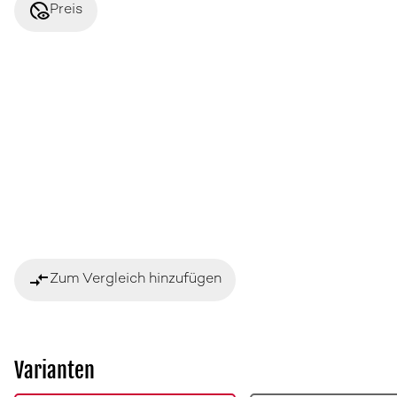
disabled_visible
Preis
compare_arrows
Zum Vergleich hinzufügen
Varianten