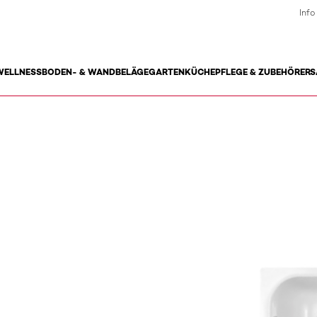
Info
WELLNESS
BODEN- & WANDBELÄGE
GARTEN
KÜCHE
PFLEGE & ZUBEHÖR
ERS