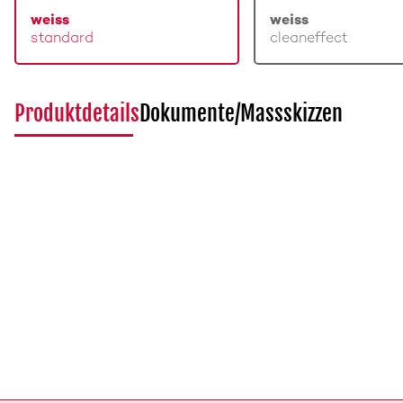
weiss
weiss
standard
cleaneffect
Produktdetails
Dokumente/Massskizzen