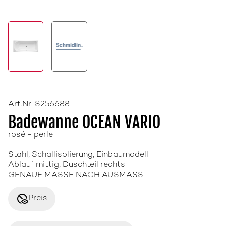
Art.Nr. S256688
Badewanne OCEAN VARIO
rosé - perle
Stahl, Schallisolierung, Einbaumodell
Ablauf mittig, Duschteil rechts
GENAUE MASSE NACH AUSMASS
disabled_visible
Preis