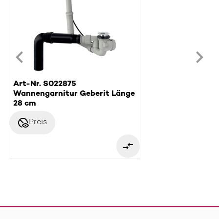
Art-Nr. S022875
Wannengarnitur Geberit Länge
28 cm
disabled_visible
Preis