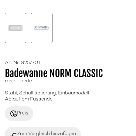
Art.Nr. S257701
Badewanne NORM CLASSIC
rosé - perle
Stahl, Schallisolierung, Einbaumodell
Ablauf am Fussende
disabled_visible
Preis
compare_arrows
Zum Vergleich hinzufügen