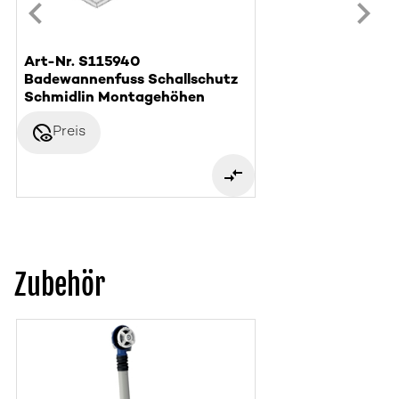
Art-Nr. S115940
Badewannenfuss Schallschutz
Schmidlin Montagehöhen
disabled_visible
Preis
Zubehör