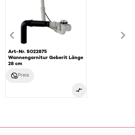
Art-Nr. S022875
Wannengarnitur Geberit Länge
28 cm
disabled_visible
Preis