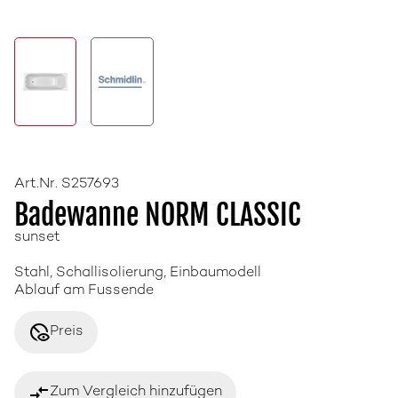
Art.Nr. S257693
Badewanne NORM CLASSIC
sunset
Stahl, Schallisolierung, Einbaumodell
Ablauf am Fussende
disabled_visible
Preis
compare_arrows
Zum Vergleich hinzufügen