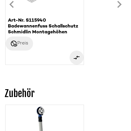
Art-Nr. S115940
Badewannenfuss Schallschutz
Schmidlin Montagehöhen
disabled_visible
Preis
Zubehör