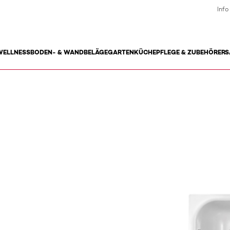
Info
WELLNESS
BODEN- & WANDBELÄGE
GARTEN
KÜCHE
PFLEGE & ZUBEHÖR
ERS