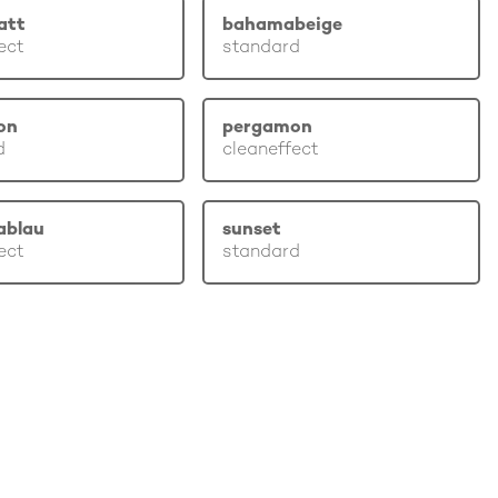
att
bahamabeige
ect
standard
on
pergamon
d
cleaneffect
ablau
sunset
ect
standard