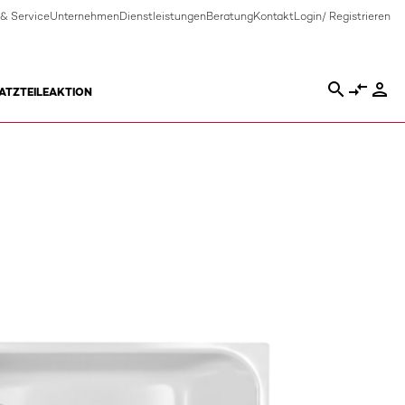
 & Service
Unternehmen
Dienstleistungen
Beratung
Kontakt
Login/ Registrieren
search
compare_arrows
person
ATZTEILE
AKTION