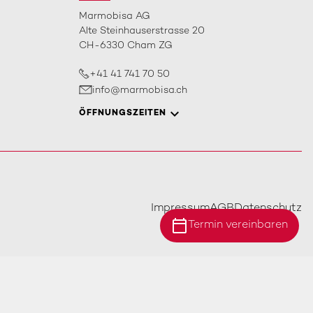
Marmobisa AG
Alte Steinhauserstrasse 20
CH-6330 Cham ZG
+41 41 741 70 50
info@marmobisa.ch
ÖFFNUNGSZEITEN
Impressum
AGB
Datenschutz
calendar_today
Termin vereinbaren
Standort Ebersecken
Standort Ittigen
Standort Cham