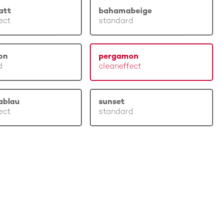
att
bahamabeige
ect
standard
on
pergamon
d
cleaneffect
ablau
sunset
ect
standard