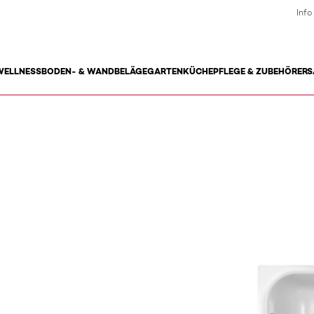
Info
WELLNESS
BODEN- & WANDBELÄGE
GARTEN
KÜCHE
PFLEGE & ZUBEHÖR
ERS