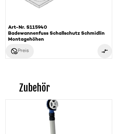
Art-Nr. S115940
Badewannenfuss Schallschutz Schmidlin
Montagehöhen
disabled_visible
Preis
Zubehör