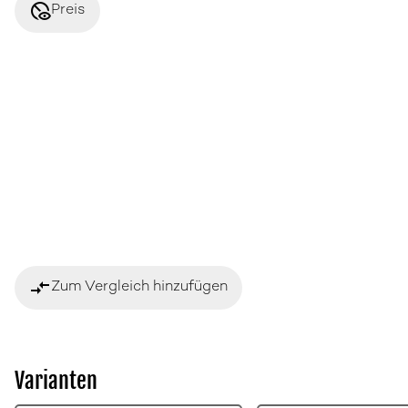
disabled_visible
Preis
compare_arrows
Zum Vergleich hinzufügen
Varianten