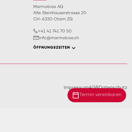
Marmobisa AG
Alte Steinhauserstrasse 20
CH-6330 Cham ZG
+41 41 741 70 50
info@marmobisa.ch
ÖFFNUNGSZEITEN
Impressum
AGB
Datenschutz
calendar_today
Termin vereinbaren
Standort Ebersecken
Standort Ittigen
Standort Cham