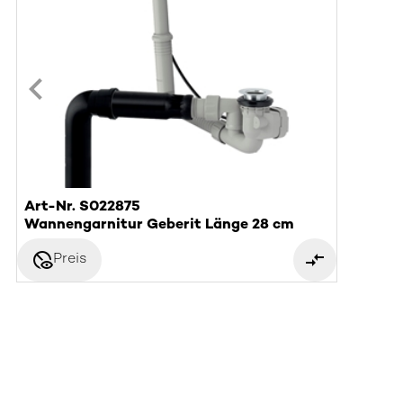
Art-Nr. S022875
Wannengarnitur Geberit Länge 28 cm
disabled_visible
Preis