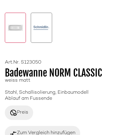
Art.Nr. S123050
Badewanne NORM CLASSIC
weiss matt
Stahl, Schallisolierung, Einbaumodell
Ablauf am Fussende
disabled_visible
Preis
compare_arrows
Zum Vergleich hinzufügen