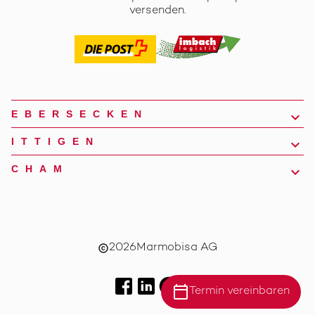
versenden.
EBERSECKEN
ITTIGEN
CHAM
2026
Marmobisa AG
copyright
calendar_today
Termin vereinbaren