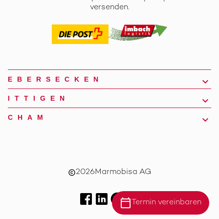
versenden.
EBERSECKEN
ITTIGEN
CHAM
2026
Marmobisa AG
copyright
calendar_today
Termin vereinbaren