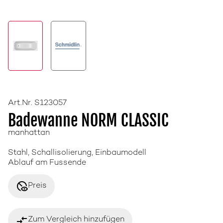
Art.Nr. S123057
Badewanne NORM CLASSIC
manhattan
Stahl, Schallisolierung, Einbaumodell
Ablauf am Fussende
disabled_visible
Preis
compare_arrows
Zum Vergleich hinzufügen