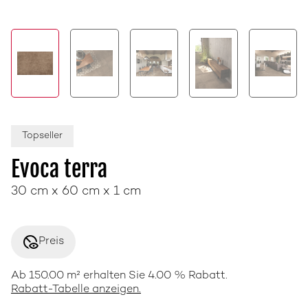
Topseller
Evoca terra
30 cm x 60 cm x 1 cm
disabled_visible
Preis
Ab 150.00 m² erhalten Sie 4.00 % Rabatt.
Rabatt-Tabelle anzeigen.