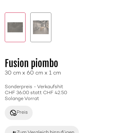
Fusion piombo
30 cm x 60 cm x 1 cm
Sonderpreis - Verkaufshit
CHF 36.00 statt CHF 42.50
Solange Vorrat
disabled_visible
Preis
Zum Vergleich hinzufügen