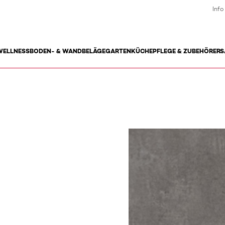
Info
WELLNESS
BODEN- & WANDBELÄGE
GARTEN
KÜCHE
PFLEGE & ZUBEHÖR
ERS