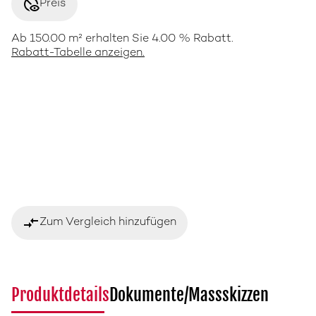
disabled_visible
Preis
Ab 150.00 m² erhalten Sie 4.00 % Rabatt.
Rabatt-Tabelle anzeigen.
compare_arrows
Zum Vergleich hinzufügen
Produktdetails
Dokumente/Massskizzen